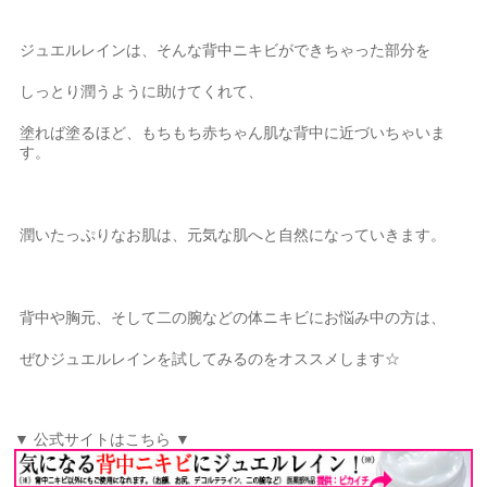
ジュエルレインは、そんな背中ニキビができちゃった部分を
しっとり潤うように助けてくれて、
塗れば塗るほど、もちもち赤ちゃん肌な背中に近づいちゃいま
す。
潤いたっぷりなお肌は、元気な肌へと自然になっていきます。
背中や胸元、そして二の腕などの体ニキビにお悩み中の方は、
ぜひジュエルレインを試してみるのをオススメします☆
▼ 公式サイトはこちら ▼