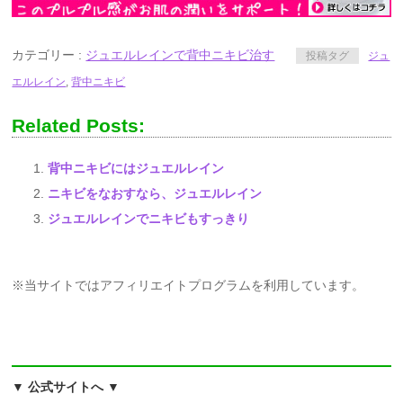
カテゴリー :
ジュエルレインで背中ニキビ治す
投稿タグ
ジュ
エルレイン
,
背中ニキビ
Related Posts:
背中ニキビにはジュエルレイン
ニキビをなおすなら、ジュエルレイン
ジュエルレインでニキビもすっきり
※当サイトではアフィリエイトプログラムを利用しています。
▼ 公式サイトへ ▼