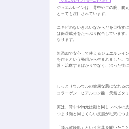
ジュエルレインで背中ニキビ治す
ジュエルレインは、背中や二の腕、胸
とっても注目されています。
ニキビのないきれいなからだを目指す
は保湿成分をたっぷり配合しています
なります。
無添加で安心して使えるジュエルレイ
を作るという発想から生まれました。
善・治癒するばかりでなく、治った後
しっとりウルウルの健康な肌になれる
コラーゲン・ヒアルロン酸・天然ビタミ
実は、背中や胸元は顔と同じレベルの
つまり顔と同じくらい皮脂が毛穴につ
「隠れ乾燥肌」という言葉を聞いたこ