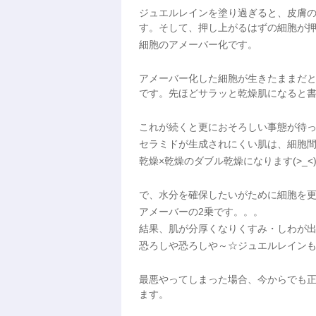
ジュエルレインを塗り過ぎると、皮膚
す。そして、押し上がるはずの細胞が
細胞のアメーバー化です。
アメーバー化した細胞が生きたままだ
です。先ほどサラッと乾燥肌になると
これが続くと更におそろしい事態が待
セラミドが生成されにくい肌は、細胞
乾燥×乾燥のダブル乾燥になります(>_<
で、水分を確保したいがために細胞を
アメーバーの2乗です。。。
結果、肌が分厚くなりくすみ・しわが
恐ろしや恐ろしや～☆ジュエルレイン
最悪やってしまった場合、今からでも正
ます。