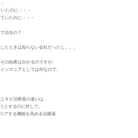
・・
ていたのに・・・
っていたのに・・・
何で治るの？
。
入したときは知らない会社だったし。。。
とその効果は分かるのですが、
レインマニアとしては何なので、
のニキビ治療薬の違いは、
そうとするのに対して、
バリアする機能を高める治療薬