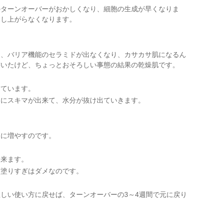
のターンオーバーがおかしくなり、細胞の生成が早くなりま
押し上がらなくなります。
と、バリア機能のセラミドが出なくなり、カサカサ肌になるん
書いたけど、ちょっとおそろしい事態の結果の乾燥肌です。
っています。
間にスキマが出来て、水分が抜け出ていきます。
)
更に増やすのです。
出来ます。
も塗りすぎはダメなのです。
しい使い方に戻せば、ターンオーバーの3～4週間で元に戻り