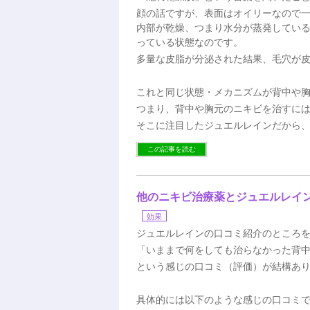
顔の話ですが、表面はオイリーなので
内部が乾燥、つまり水分が蒸発してい
っている状態なのです。
多量な皮脂が分泌された結果、毛穴が
これと同じ状態・メカニズムが背中や
つまり、背中や胸元のニキビを治すに
そこに注目したジュエルレインだから
この記事を読む
他のニキビ治療薬とジュエルレイ
効果
ジュエルレインの口コミ紹介のところ
「いままで何をしても治らなかった背
という感じの口コミ（評価）が結構あ
具体的には以下のような感じの口コミ