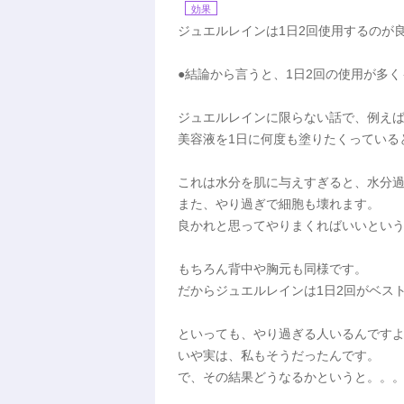
効果
ジュエルレインは1日2回使用するのが
●結論から言うと、1日2回の使用が多
ジュエルレインに限らない話で、例え
美容液を1日に何度も塗りたくっている
これは水分を肌に与えすぎると、水分
また、やり過ぎで細胞も壊れます。
良かれと思ってやりまくればいいとい
もちろん背中や胸元も同様です。
だからジュエルレインは1日2回がベス
といっても、やり過ぎる人いるんです
いや実は、私もそうだったんです。
で、その結果どうなるかというと。。