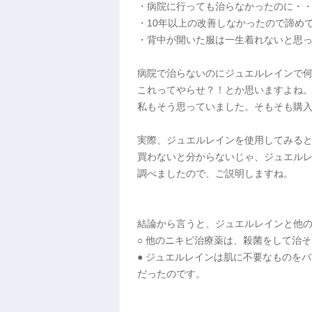
・病院に行っても治らなかったのに・
・10年以上の改善しなかったので諦め
・背中が開いた服は一生着れないと思
病院で治らないのにジュエルレインで
これってやらせ？！とか思いますよね
私もそう思っていました。そもそも購
実際、ジュエルレインを使用してみる
買わないと分からないじゃ、ジュエル
調べましたので、ご説明しますね。
結論から言うと、ジュエルレインと他
○ 他のニキビ治療薬は、殺菌をして治
● ジュエルレインは肌に不要なものを
だったのです。