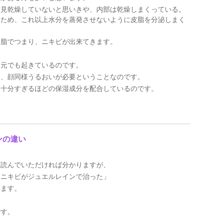
一見乾燥していないと思いきや、内部は乾燥しまくっている。
るため、これ以上水分を蒸発させないように皮脂を分泌しまく
皮脂でつまり、ニキビが出来てきます。
胸元でも起きているのです。
は、顔同様うるおいが必要ということなのです。
、十分すぎるほどの保湿成分を配合しているのです。
ンの違い
を読んでいただければ分かりますが、
中ニキビがジュエルレインで治った」
ります。
です。