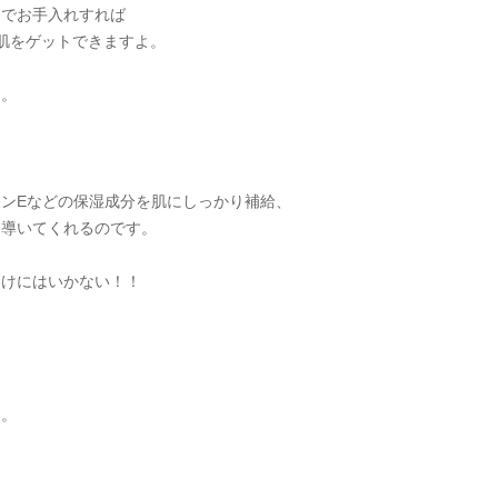
ンでお手入れすれば
肌をゲットできますよ。
す。
ンEなどの保湿成分を肌にしっかり補給、
に導いてくれるのです。
わけにはいかない！！
す。