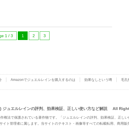
e 1 / 3
1
2
3
分
Amazonでジュエルレインを購入するのは
効果なしという噂
毛孔
t(c) ジュエルレインの評判、効果検証、正しい使い方など解説 All Rights 
著作権法で保護されている著作物です。「ジュエルレインの評判、効果検証、正しい
本サイト管理者に属します。当サイトのテキスト・画像等すべての転載転用、商用販