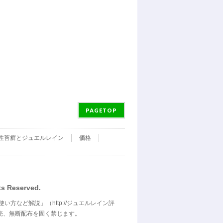
PAGETOP
性苔癬とジュエルレイン
価格
Reserved.
使い方など解説」（
http://ジュエルレイン評
売、無断配布を固く禁じます。