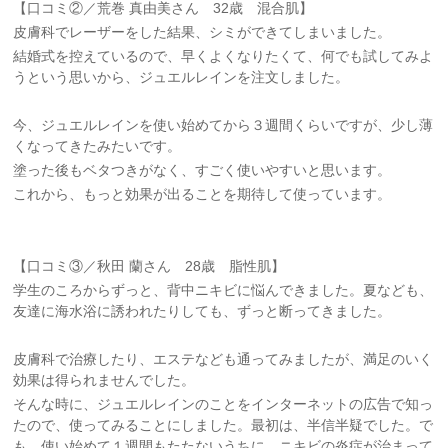
【口コミ②／荒巻 真由美さん 32歳 混合肌】
皮膚科でレーザーをした結果、シミができてしまいました。
結婚式を控えているので、早くよくなりたくて、何でも試してみよ
うという思いから、ジュエルレインを注文しました。
今、ジュエルレインを使い始めてから３週間くらいですが、少し薄
くなってきたみたいです。
塗った後もベタつきがなく、すごく使いやすいと思います。
これから、もっと効果が出ることを期待して使っています。
【口コミ③／秋田 蘭さん 28歳 脂性肌】
学生のころからずっと、背中ニキビに悩んできました。夏なども、
友達に海水浴に誘われたりしても、ずっと断ってきました。
皮膚科で治療したり、エステなども通ってみましたが、満足のいく
効果は得られませんでした。
そんな時に、ジュエルレインのことをインターネットの広告で知っ
たので、使ってみることにしました。最初は、半信半疑でした。で
も、使い始めて１週間もたたないうちに、ニキビの炎症が治まって