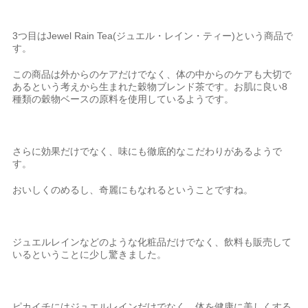
3つ目はJewel Rain Tea(ジュエル・レイン・ティー)という商品で
す。
この商品は外からのケアだけでなく、体の中からのケアも大切で
あるという考えから生まれた穀物ブレンド茶です。お肌に良い8
種類の穀物ベースの原料を使用しているようです。
さらに効果だけでなく、味にも徹底的なこだわりがあるようで
す。
おいしくのめるし、奇麗にもなれるということですね。
ジュエルレインなどのような化粧品だけでなく、飲料も販売して
いるということに少し驚きました。
ピカイチにはジュエルレインだけでなく、体を健康に美しくする