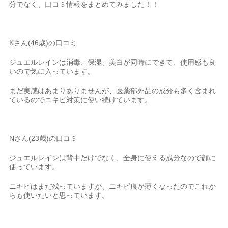
分でなく、口コミ情報をまとめてみました！！
Kさん(46歳)の口コミ
ジュエルレインは消毒、保湿、美白が同時にできて、使用感も良
いので気に入っています。
まだ実感はあまりありませんが、医薬部外品の成分も多く含まれ
ているのでニキビ対策に使い続けています。
Nさん(23歳)の口コミ
ジュエルレインは背中だけでなく、全身に使える成分なので顔に
使っています。
ニキビはまだ残っていますが、ニキビ痕が薄くなったのでこれか
らも使いたいと思っています。