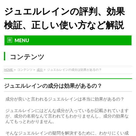
ジュエルレインの評判、効果
検証、正しい使い方など解説
MENU
コンテンツ
HOME
»
コンテンツ »
成分
»
ジュエルレインの成分は効果があるの？
ジュエルレインの成分は効果があるの？
成分が良いと言われるジュエルレインは本当に効果があるの？
ジュエルレインにはどんな成分が入っているか記載されています
が、成分の名前なんて言われてもわかりませんし、成分の効果な
んてもっとわかりません。
そんなジュエルレインの疑問を解決するために、わかりにくい成