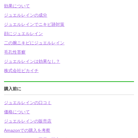
効果について
ジュエルレインの成分
ジュエルレインでニキビ跡対策
顔にジュエルレイン
二の腕ニキビにジュエルレイン
毛孔性苔癬
ジュエルレインは効果なし？
株式会社ピカイチ
購入前に
ジュエルレインの口コミ
価格について
ジュエルレインの販売店
Amazonでの購入を考察