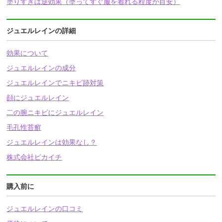
塗りすぎは逆効果（塗ってすぐ服を着れる程度が目安）
ジュエルレインの詳細
効果について
ジュエルレインの成分
ジュエルレインでニキビ跡対策
顔にジュエルレイン
二の腕ニキビにジュエルレイン
毛孔性苔癬
ジュエルレインは効果なし？
株式会社ピカイチ
購入前に
ジュエルレインの口コミ