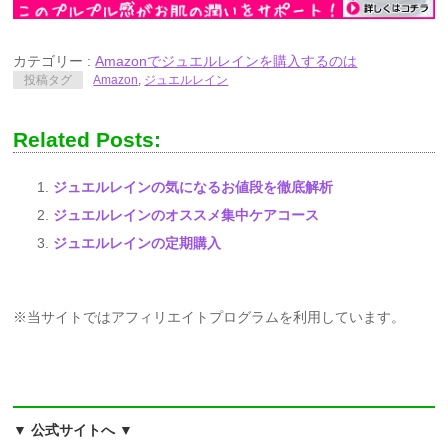
カテゴリー :
Amazonでジュエルレインを購入するのは
投稿タグ
Amazon
,
ジュエルレイン
Related Posts:
ジュエルレインの気になるお値段を徹底解析
ジュエルレインのオススメ集中ケアコース
ジュエルレインの定期購入
※当サイトではアフィリエイトプログラムを利用しています。
▼ 公式サイトへ ▼