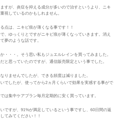
いますが、炎症を抑える成分が多いので治すというより、ニキ
は重視しているのかもしれません。
きる点は、ニキビ痕が薄くなる事です！！
ので、ゆっくりとですがニキビ痕が薄くなっていきます。消え
んて夢のような話です。
せか・・・。そう思い私もジュエルレインを買ってみました。
のだと思っていたのですが、通信販売限定という事でした。
くなりませんでしたが、できる頻度は減りました。
いでしたが、使ってから2ヵ月くらいで効果を実感する事がで
今では集中ケアプラン毎月定期的に安く買っています。
いですが、91%が満足しているという事ですし、60日間の返
験してみてください！！