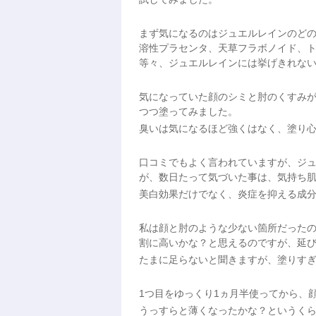
まず気になるのはジュエルレインのど
溶性プラセンタ、天草フラボノイド、
等々、ジュエルレインには挙げきれな
気になっていた顔のシミと肘のくすみ
つつ塗ってみました。
臭いは気になるほど強くはなく、塗り
口コミでもよく言われていますが、ジ
が、数日たって気づいた事は、気持ち
美白効果だけでなく、炎症を抑える成
私は顔と肘のような少ない箇所だった
割に高いかな？と思えるのですが、延
たまに足らないと聞きますが、塗りす
1つ目をゆっくり1ヵ月半使ってから、
うっすらと薄くなったかな？というくら