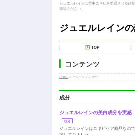
ジュエルレインは背中ニキビを撃退させる画
確認ください。
ジュエルレインの
TOP
コンテンツ
HOME
»
コンテンツ »
成分
成分
ジュエルレインの美白成分を実感
成分
ジュエルレインはニキビケア商品なの
試してみました。