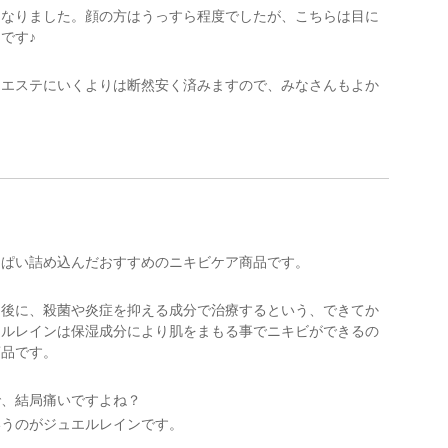
くなりました。顔の方はうっすら程度でしたが、こちらは目に
です♪
、エステにいくよりは断然安く済みますので、みなさんもよか
っぱい詰め込んだおすすめのニキビケア商品です。
た後に、殺菌や炎症を抑える成分で治療するという、できてか
エルレインは保湿成分により肌をまもる事でニキビができるの
商品です。
で、結局痛いですよね？
いうのがジュエルレインです。