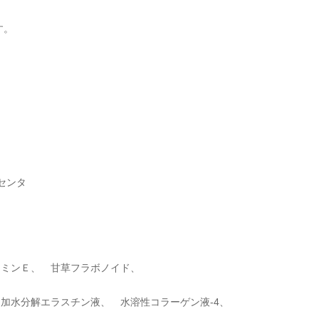
す。
センタ
タミンＥ、 甘草フラボノイド、
加水分解エラスチン液、 水溶性コラーゲン液-4、