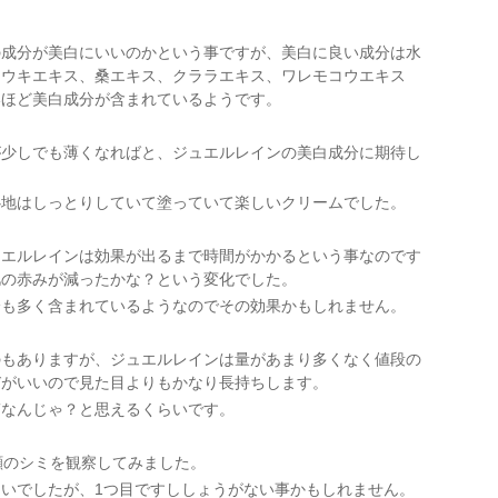
の成分が美白にいいのかという事ですが、美白に良い成分は水
トウキエキス、桑エキス、クララエキス、ワレモコウエキス
いほど美白成分が含まれているようです。
が少しでも薄くなればと、ジュエルレインの美白成分に期待し
心地はしっとりしていて塗っていて楽しいクリームでした。
ュエルレインは効果が出るまで時間がかかるという事なのです
肌の赤みが減ったかな？という変化でした。
分も多く含まれているようなのでその効果かもしれません。
のもありますが、ジュエルレインは量があまり多くなく値段の
びがいいので見た目よりもかなり長持ちします。
ぎなんじゃ？と思えるくらいです。
顔のシミを観察してみました。
いでしたが、1つ目ですししょうがない事かもしれません。