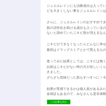
ジュエルレインにも治療成分は入って
ビを大きくしない事をジュエルレイン
さらに、ジュエルレインのおすすめで
肌の活性化を助ける成分も入っている
ないと諦めていたニキビ痕が消えるな
ニキビができなくなったらどんなに幸
最初はドラッグストアとかで買えるも
使ってみた結果としては、ニキビは無
以前はニキビがない時の方が珍しいくら
きました。
ざらざら気味だった肌もすべすべに！
効果が実感できるかは個人差があるみた
金保証もあるので、みなさんも是非体
この記事を読む