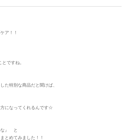
ビケア！！
ことですね。
発した特別な商品だと聞けば、
味方になってくれるんです☆
かな』 と
てまとめてみました！！